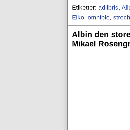
Etiketter:
adlibris
,
All
Eiko
,
omnible
,
strec
Albin den store
Mikael Roseng