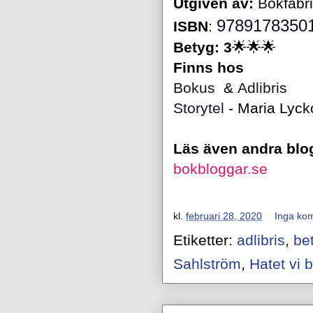
Utgiven av
:
B
okfabr
9789178350
ISBN
:
Betyg: 3
🌟🌟🌟
Finns hos
Bokus
&
Adlibris
Storytel
- Maria Lyc
Läs även andra bl
bokbloggar.se
kl.
februari 28, 2020
Inga ko
Etiketter:
adlibris
,
be
Sahlström
,
Hatet vi b