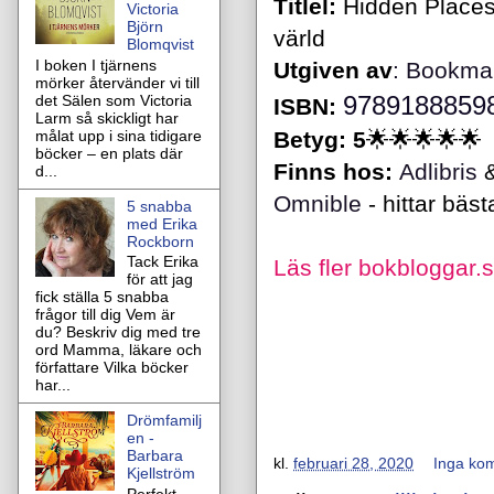
Titlel:
Hidden Places
Victoria
Björn
värld
Blomqvist
I boken I tjärnens
Utgiven av
:
Bookma
mörker återvänder vi till
9789188859
det Sälen som Victoria
ISBN:
Larm så skickligt har
målat upp i sina tidigare
Betyg: 5
🌟🌟🌟🌟🌟
böcker – en plats där
Finns hos:
Adlibris
d...
Omnible
- hittar bäst
5 snabba
med Erika
Rockborn
Tack Erika
Läs fler
bokbloggar.
för att jag
fick ställa 5 snabba
frågor till dig Vem är
du? Beskriv dig med tre
ord Mamma, läkare och
författare Vilka böcker
har...
Drömfamilj
en -
Barbara
kl.
februari 28, 2020
Inga ko
Kjellström