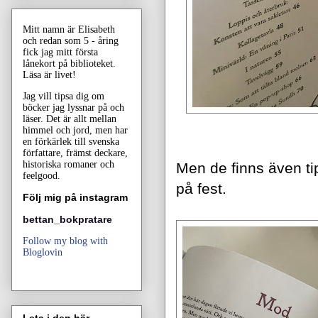
Mitt namn är Elisabeth
och redan som 5 - åring
fick jag mitt första
lånekort på biblioteket.
Läsa är livet!
Jag vill tipsa dig om
böcker jag lyssnar på och
läser. Det är allt mellan
himmel och jord, men har
en förkärlek till svenska
författare, främst deckare,
historiska romaner och
Men de finns även tips
f
eelgood.
på fest.
Följ mig på instagram
bettan_bokpratare
n
Follow my blog with
Bloglovin
Leta i den här