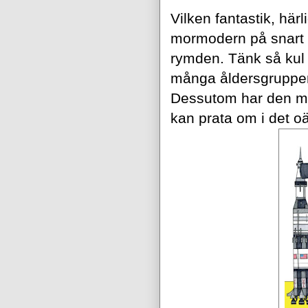
Vilken fantastik, här
mormodern på snart 6
rymden. Tänk så kul 
många åldersgrupper 
Dessutom har den myc
kan prata om i det o