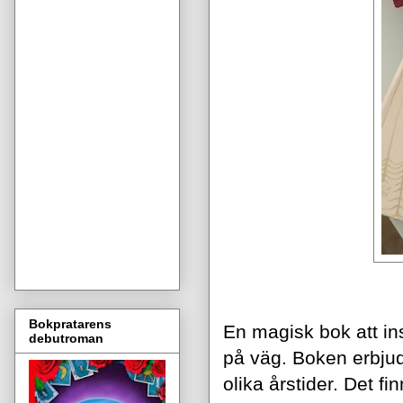
Bokpratarens
En magisk bok att in
debutroman
på väg. Boken erbjude
olika årstider.
Det fin