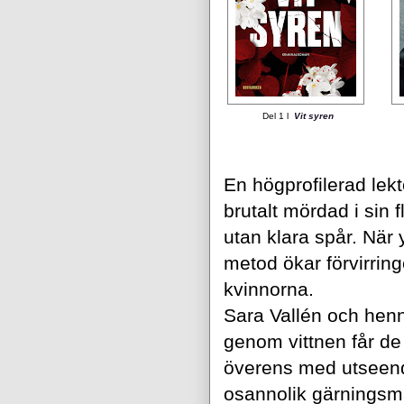
Del 1 l
Vit syren
En högprofilerad lekto
brutalt mördad i sin 
utan klara spår. Nä
metod ökar förvirrin
kvinnorna.
Sara Vallén och henn
genom vittnen får de
överens med utseende
osannolik gärningsm