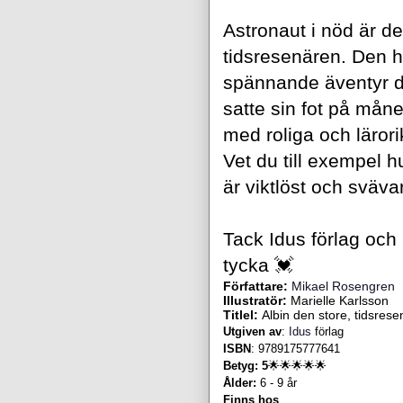
Astronaut i nöd är d
tidsresenären. Den h
spännande äventyr d
satte sin fot på mån
med roliga och läror
Vet du till exempel h
är viktlöst och sväv
Tack Idus förlag och 
tycka 💓
Författare:
Mikael Rosengren
Illustratör:
Marielle Karlsson
Titlel:
Albin den store, tidsres
Utgiven av
:
Idus
förlag
ISBN
:
9789175777641
Betyg: 5
🌟🌟🌟🌟🌟
Ålder:
6 - 9 år
Finns hos