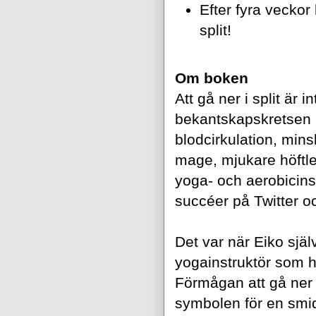
Efter fyra veckor
split!
Om boken
Att gå ner i split är 
bekantskapskretsen me
blodcirkulation, mins
mage, mjukare höftle
yoga- och aerobicinst
succéer på Twitter 
Det var när Eiko själ
yogainstruktör som h
Förmågan att gå ner i 
symbolen för en smid