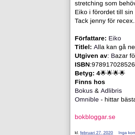
stretching som behövd
Eiko i förordet till si
Tack jenny för recex.
Författare:
E
iko
Titlel:
A
lla kan gå ner
Utgiven av
:
B
azar fö
ISBN
:
978917028526
Betyg: 4
🌟🌟
🌟🌟
Finns hos
Bokus
&
Adlibris
Omnible
- hittar bäs
bokbloggar.se
kl.
februari 27, 2020
Inga ko