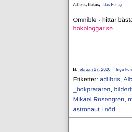
Adlibris
,
Bokus
,
Idus Förlag
Omnible
- hittar bäs
bokbloggar.se
kl.
februari 27, 2020
Inga ko
Etiketter:
adlibris
,
Alb
_bokprataren
,
bilder
Mikael Rosengren
,
m
astronaut i nöd