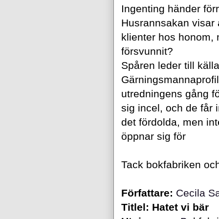
Ingenting händer förr
Husrannsakan visar a
klienter hos honom, m
försvunnit?
Spåren leder till käll
Gärningsmannaprofil
utredningens gång fö
sig incel, och de får i
det fördolda, men int
öppnar sig för
Tack bokfabriken och 
Författare:
Cecila S
Titlel:
Hatet vi bär