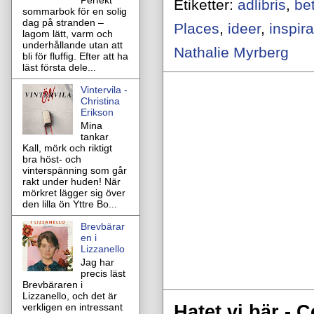
Perfekt
Etiketter:
adlibris
,
be
sommarbok för en solig
dag på stranden –
Places
,
ideer
,
inspira
lagom lätt, varm och
underhållande utan att
Nathalie Myrberg
bli för fluffig. Efter att ha
läst första dele...
Vintervila -
Christina
Erikson
Mina
tankar
Kall, mörk och riktigt
bra höst- och
vinterspänning som går
rakt under huden! När
mörkret lägger sig över
den lilla ön Yttre Bo...
Brevbärar
en i
Lizzanello
Jag har
precis läst
Brevbäraren i
Lizzanello, och det är
Hatet vi bär - 
verkligen en intressant