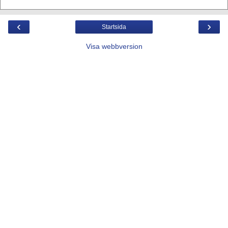
‹
›
Startsida
Visa webbversion