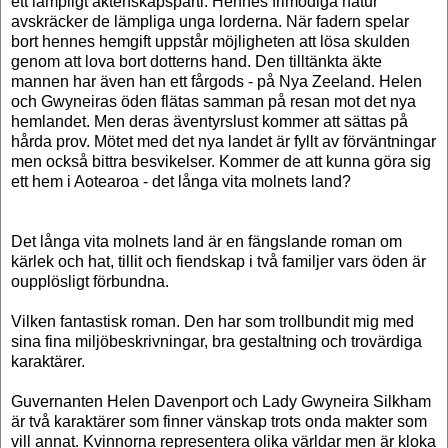
ett lämpligt äktenskapsparti. Hennes frimodiga natur
avskräcker de lämpliga unga lorderna. När fadern spelar
bort hennes hemgift uppstår möjligheten att lösa skulden
genom att lova bort dotterns hand. Den tilltänkta äkte
mannen har även han ett fårgods - på Nya Zeeland. Helen
och Gwyneiras öden flätas samman på resan mot det nya
hemlandet. Men deras äventyrslust kommer att sättas på
hårda prov. Mötet med det nya landet är fyllt av förväntningar
men också bittra besvikelser. Kommer de att kunna göra sig
ett hem i Aotearoa - det långa vita molnets land?
Det långa vita molnets land är en fängslande roman om
kärlek och hat, tillit och fiendskap i två familjer vars öden är
oupplösligt förbundna.
Vilken fantastisk roman. Den har som trollbundit mig med
sina fina miljöbeskrivningar, bra gestaltning och trovärdiga
karaktärer.
Guvernanten Helen Davenport och
Lady Gwyneira Silkham
är två karaktärer som finner vänskap trots onda makter som
vill annat. Kvinnorna representera olika världar men är kloka